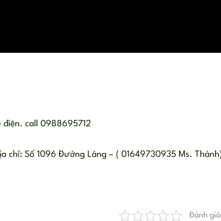
 điện. call 0988695712
địa chỉ: Số 1096 Đường Láng – ( 01649730935 Ms. Thành
Đánh giá