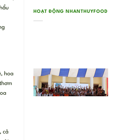
khẩu
HOẠT ĐỘNG NHANTHUYFOOD
ng
ê, hoa
 thơm
hoa
, cả