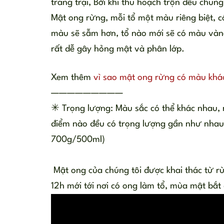
trang trại, Bởi khi thu hoạch trộn đều chu
Mật ong rừng, mỗi tổ một màu riêng biệt, có
màu sẽ sẫm hơn, tổ nào mới sẽ có màu vàn
rất dễ gây hỏng mật và phân lớp.
Xem thêm
vì sao mật ong rừng có màu khá
—————————
✳
Trọng lượng: Màu sắc có thể khác nhau, 
điểm nào đều có trọng lượng gần như nhau. 
700g/500ml)
Mật ong của chúng tôi được khai thác từ rừ
12h mới tới nơi có ong làm tổ, mùa mật bắt