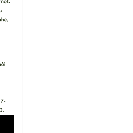
 một.
u
nhé,
hời
 7-
0.