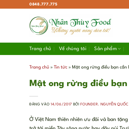
Bỏ
0848.777.775
qua
nội
dung
Trang chủ
Về chúng tôi
Sản phẩm
Trang chủ
»
Tin tức
»
Mật ong rừng điều bạn cần 
Mật ong rừng điều bạn 
ĐĂNG VÀO
14/06/2017
BỞI
FOUNDER. NGUYỄN QUỐC
Ở Việt Nam thiên nhiên ưu đãi và ban tặng 
trở tới miền Tây sông nước hay dãy núi Tr