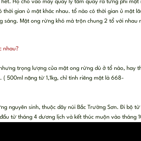
ng hết. Họ cho vào máy quay ly tâm quay ra từng phi mật
 thời gian ủ mật khác nhau. tổ nào có thời gian ủ mật lâ
g sáng. Mật ong rừng khó mà trộn chung 2 tổ với nhau 
c nhau?
nhưng trọng lượng của mật ong rừng dù ở tổ nào, hay t
( 500ml nặng từ 1,1kg, chỉ tính riêng mật là 668-
ng nguyên sinh, thuộc dãy núi Bắc Trường Sơn. Đi bộ từ
 đầu từ tháng 4 dương lịch và kết thúc muộn vào tháng 1