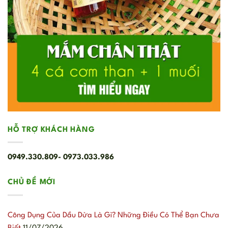
HỖ TRỢ KHÁCH HÀNG
0949.330.809- 0973.033.986
CHỦ ĐỀ MỚI
Công Dụng Của Dầu Dừa Là Gì? Những Điều Có Thể Bạn Chưa