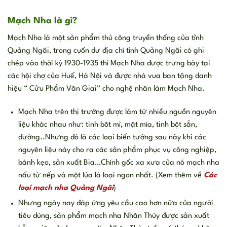
Mạch Nha là gì?
Mạch Nha là một sản phẩm thủ công truyền thống của tỉnh
Quảng Ngãi, trong cuốn dư địa chí tỉnh Quảng Ngãi có ghi
chép vào thời kỳ 1930-1935 thì Mạch Nha được trưng bày tại
các hội chợ của Huế, Hà Nội và được nhà vua ban tặng danh
hiệu “ Cửu Phẩm Văn Giai” cho nghệ nhân làm Mạch Nha.
Mạch Nha trên thị trường được làm từ nhiều nguồn nguyên
liệu khác nhau như: tinh bột mì, mật mía, tinh bột sắn,
đường..Nhưng đó là các loại biến tướng sau này khi các
nguyên liệu này cho ra các sản phẩm phục vụ công nghiệp,
bánh kẹo, sản xuất Bia…Chính gốc xa xưa của nó mạch nha
nấu từ nếp và một lúa là loại ngon nhất. (Xem thêm về
Các
loại mạch nha Quảng Ngãi
)
Nhưng ngày nay đáp ứng yêu cầu cao hơn nữa của người
tiêu dùng, sản phẩm mạch nha Nhân Thùy được sản xuất