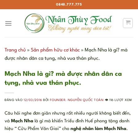
Bỏ
0848.777.775
qua
nội
dung
Trang chủ
»
Sản phẩm hữu cơ khác
»
Mạch Nha là gì? mà
được nhân dân ca tụng, nhà vua thán phục.
Mạch Nha là gì? mà được nhân dân ca
tụng, nhà vua thán phục.
ĐĂNG VÀO
12/03/2016
BỞI
FOUNDER. NGUYỄN QUỐC TOÀN
👁️ 116 LƯỢT XEM
Câu hỏi nghe đơn giản nhưng rất nhiều người không biết đến,
và
Mạch Nha
là gì mà khiến Triều đình Huế phong tặng danh
hiệu “ Cửu Phẩm Văn Giai” cho
nghệ nhân làm Mạch Nha
.