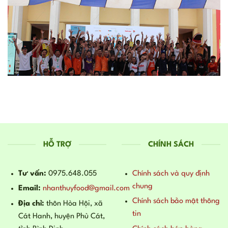
HỖ TRỢ
CHÍNH SÁCH
Tư vấn:
0975.648.055
Chính sách và quy định
chung
Email:
nhanthuyfood@gmail.com
Chính sách bảo mật thông
Địa chỉ:
thôn Hòa Hội, xã
tin
Cát Hanh, huyện Phù Cát,