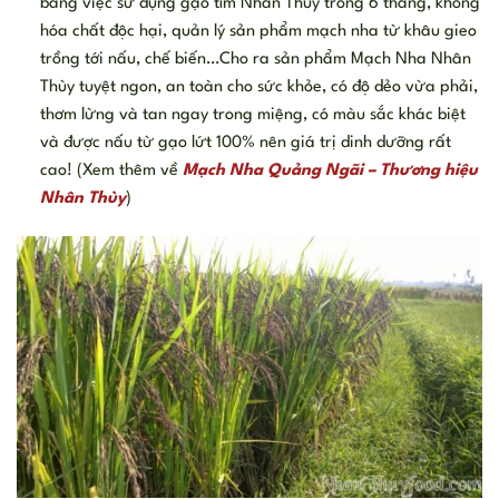
bằng việc sử dụng gạo tím Nhân Thùy trồng 6 tháng, không
hóa chất độc hại, quản lý sản phẩm mạch nha từ khâu gieo
trồng tới nấu, chế biến…Cho ra sản phẩm Mạch Nha Nhân
Thùy tuyệt ngon, an toàn cho sức khỏe, có độ dẻo vừa phải,
thơm lừng và tan ngay trong miệng, có màu sắc khác biệt
và được nấu từ gạo lứt 100% nên giá trị dinh dưỡng rất
cao! (Xem thêm về
Mạch Nha Quảng Ngãi – Thương hiệu
Nhân Thùy
)