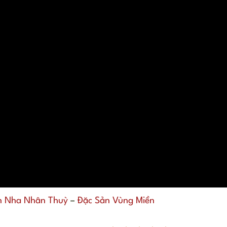
h Nha Nhân Thuỳ
–
Đặc Sản Vùng Miền