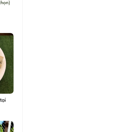
 chọn)
tại