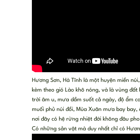
Hương Sơn, Hà Tĩnh là một huyện miền núi,
kèm theo gió Lào khô nóng, và là vùng đất
trời âm u, mưa dầm suốt cả ngày, độ ẩm cao
muối phủ núi đồi, Mùa Xuân mưa bay bay, 
nơi đây có hệ rừng nhiệt đới không đâu pho
Có những sản vật mà duy nhất chỉ có Hươn