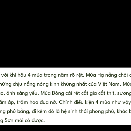
 với khí hậu 4 mùa trong năm rõ rệt. Mùa Hạ nắng chói
 hứng chịu nắng nóng kinh khủng nhất của Việt Nam. Mù
, ánh sáng yếu. Mùa Đông cái rét cắt gia cắt thịt, sươn
ấm áp, trăm hoa đua nở. Chính điều kiện 4 mùa như vậy
ng phú bằng, đi kèm đó là hệ sinh thái phong phú, khác b
g Sơn mới có được.