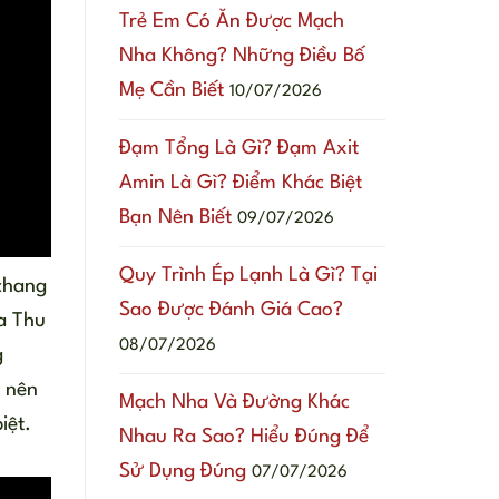
Trẻ Em Có Ăn Được Mạch
Nha Không? Những Điều Bố
Mẹ Cần Biết
10/07/2026
Đạm Tổng Là Gì? Đạm Axit
Amin Là Gì? Điểm Khác Biệt
Bạn Nên Biết
09/07/2026
Quy Trình Ép Lạnh Là Gì? Tại
 chang
Sao Được Đánh Giá Cao?
a Thu
08/07/2026
g
 nên
Mạch Nha Và Đường Khác
iệt.
Nhau Ra Sao? Hiểu Đúng Để
Sử Dụng Đúng
07/07/2026