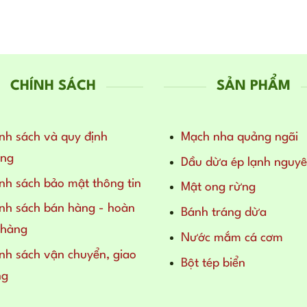
CHÍNH SÁCH
SẢN PHẨM
nh sách và quy định
Mạch nha quảng ngãi
ung
Dầu dừa ép lạnh nguyê
nh sách bảo mật thông tin
Mật ong rừng
nh sách bán hàng - hoàn
Bánh tráng dừa
 hàng
Nước mắm cá cơm
nh sách vận chuyển, giao
Bột tép biển
ng