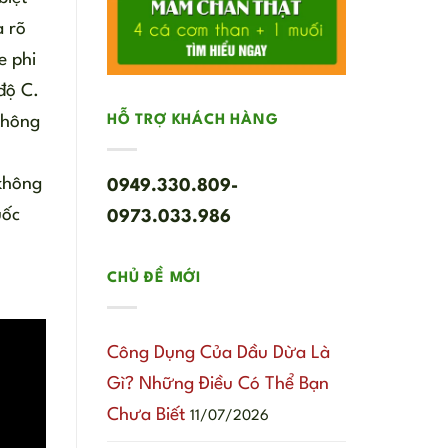
a rõ
e phi
độ C.
HỖ TRỢ KHÁCH HÀNG
không
 không
0949.330.809-
uốc
0973.033.986
CHỦ ĐỀ MỚI
Công Dụng Của Dầu Dừa Là
Gì? Những Điều Có Thể Bạn
Chưa Biết
11/07/2026