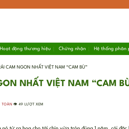
Hoạt động thương hiệu
Chứng nhận
Hệ thống phân 
TRÁI CAM NGON NHẤT VIỆT NAM “CAM BÙ”
GON NHẤT VIỆT NAM “CAM B
C TOÀN
👁️ 49 LƯỢT XEM
là nó từ ra hoa cho tới chín vừa tròn đúng 1 năm. cái đặc 