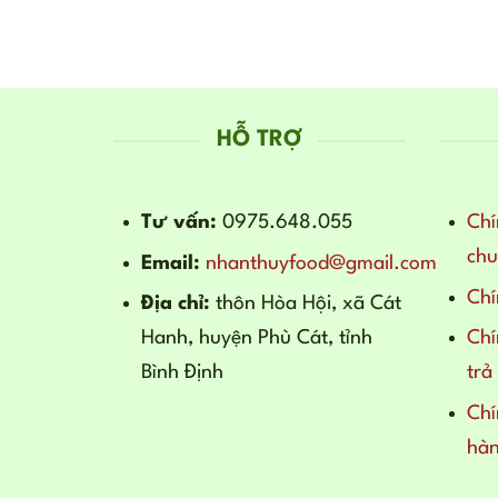
HỖ TRỢ
Tư vấn:
0975.648.055
Chí
ch
Email:
nhanthuyfood@gmail.com
Chí
Địa chỉ:
thôn Hòa Hội, xã Cát
Hanh, huyện Phù Cát, tỉnh
Chí
Bình Định
trả
Chí
hà