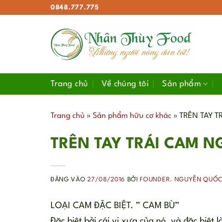
Bỏ
0848.777.775
qua
nội
dung
Trang chủ
Về chúng tôi
Sản phẩm
Trang chủ
»
Sản phẩm hữu cơ khác
»
TRÊN TAY 
TRÊN TAY TRÁI CAM N
ĐĂNG VÀO
27/08/2016
BỞI
FOUNDER. NGUYỄN QUỐ
LOẠI CAM ĐẶC BIỆT. ” CAM BÙ”
Đặc biệt bởi cái vị xưa của nó, và đặc biệt 