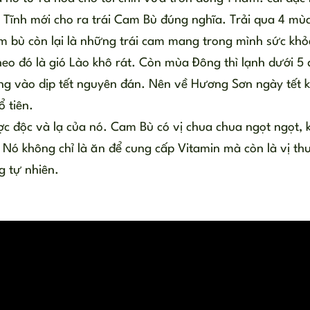
 Tĩnh mới cho ra trái Cam Bù đúng nghĩa. Trải qua 4 mù
cam bù còn lại là những trái cam mang trong mình sức khỏ
eo đó là gió Lào khô rát. Còn mùa Đông thì lạnh dưới 5 
ng vào dịp tết nguyên đán. Nên về Hương Sơn ngày tết 
 tiên.
ợc độc và lạ của nó. Cam Bù có vị chua chua ngọt ngọt,
. Nó không chỉ là ăn để cung cấp Vitamin mà còn là vị th
g tự nhiên.