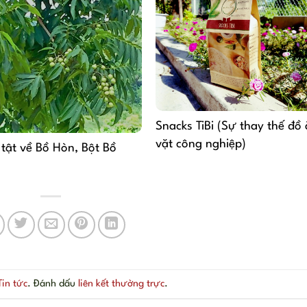
Snacks TiBi (Sự thay thế đồ
vặt công nghiệp)
 tật về Bồ Hòn, Bột Bồ
Tin tức
. Đánh dấu
liên kết thường trực
.