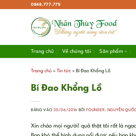
Bỏ
0848.777.775
qua
nội
dung
Trang chủ
Về chúng tôi
Sản phẩm
Trang chủ
»
Tin tức
»
Bí Đao Khổng Lồ
Bí Đao Khổng Lồ
ĐĂNG VÀO
30/06/2016
BỞI
FOUNDER. NGUYỄN QUỐ
Xin chào mọi người! quả thật tôi rất là ngạc
Bạn khó thể hình dung nổi được nếu bạn kh