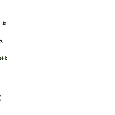
 để
ả,
sẽ bị
Ể