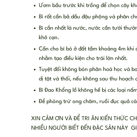
Ươm bầu trước khi trồng để chọn cây kh
Bí rất cần bã dầu đậu phộng và phân ch
Bí cần nhất là nước, nước cần tưới th
khô cạn.
Cần cho bí bò ở đất tầm khoảng 4m khi đ
nhằm tạo điều kiện cho trái lớn nhất.
Tuyệt đối không bón phân hoá học và bơ
dị tật và thối, nếu không sau thu hoạch c
Bí Đao Khổng lồ không hề bị các loại nấ
Để phòng trừ ong châm, ruồi đục quả cá
XIN CẢM ƠN VÀ ĐỂ TRI ÂN KIẾN THỨC CH
NHIỀU NGƯỜI BIẾT ĐẾN ĐẶC SẢN NÀY GI