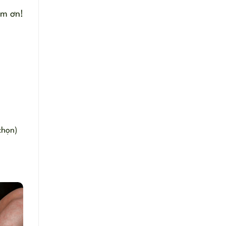
ảm ơn!
 chọn)