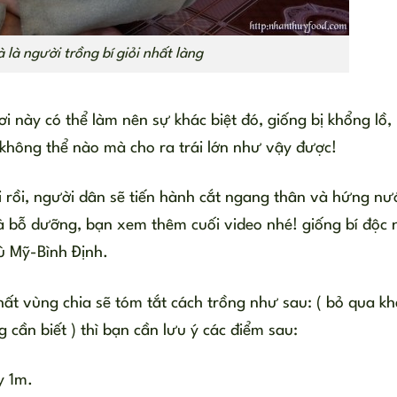
 là người trồng bí giỏi nhất làng
nơi này có thể làm nên sự khác biệt đó, giống bị khổng lồ, 
 không thể nào mà cho ra trái lớn như vậy được!
rái rồi, người dân sẽ tiến hành cắt ngang thân và hứng n
 và bỗ dưỡng, bạn xem thêm cuối video nhé! giống bí độc 
ù Mỹ-Bình Định.
hất vùng chia sẽ tóm tắt cách trồng như sau: ( bỏ qua k
ần biết ) thì bạn cần lưu ý các điểm sau:
y 1m.