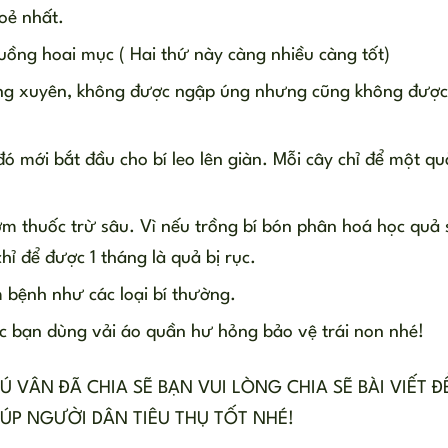
oẻ nhất.
uồng hoai mục ( Hai thứ này càng nhiều càng tốt)
ường xuyên, không được ngập úng nhưng cũng không được
ó mới bắt đầu cho bí leo lên giàn. Mỗi cây chỉ để một qu
m thuốc trừ sâu. Vì nếu trồng bí bón phân hoá học quả 
hỉ để được 1 tháng là quả bị rục.
m bệnh như các loại bí thường.
c bạn dùng vải áo quần hư hỏng bảo vệ trái non nhé!
Ú VÂN ĐÃ CHIA SẼ BẠN VUI LÒNG CHIA SẼ BÀI VIẾT Đ
ÚP NGƯỜI DÂN TIÊU THỤ TỐT NHÉ!