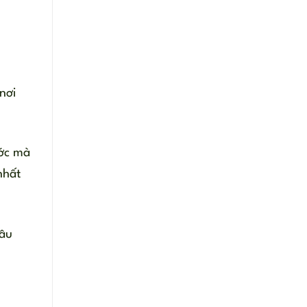
nơi
ước mà
nhất
hâu