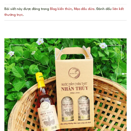
Bài viết này được đăng trong
Blog kiến thức
,
Mẹo dầu dừa
. Đánh dấu
liên kết
thường trực
.