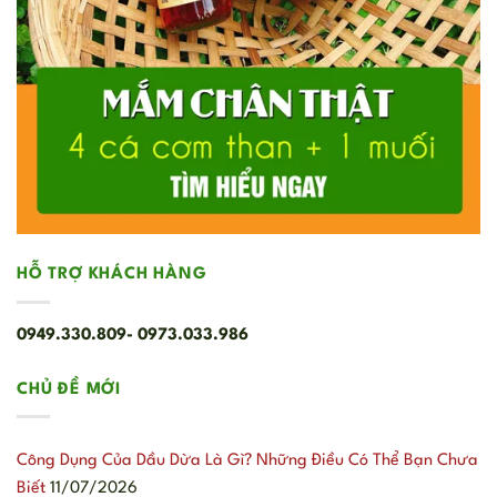
HỖ TRỢ KHÁCH HÀNG
0949.330.809- 0973.033.986
CHỦ ĐỀ MỚI
Công Dụng Của Dầu Dừa Là Gì? Những Điều Có Thể Bạn Chưa
Biết
11/07/2026