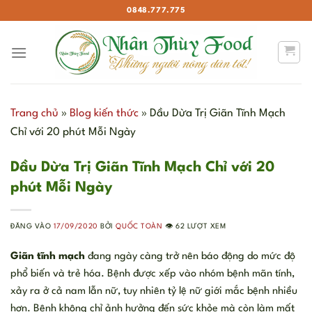
Bỏ
0848.777.775
qua
nội
dung
Trang chủ
»
Blog kiến thức
»
Dầu Dừa Trị Giãn Tĩnh Mạch
Chỉ với 20 phút Mỗi Ngày
Dầu Dừa Trị Giãn Tĩnh Mạch Chỉ với 20
phút Mỗi Ngày
ĐĂNG VÀO
17/09/2020
BỞI
QUỐC TOÀN
👁️ 62 LƯỢT XEM
Giãn tĩnh mạch
đang ngày càng trở nên báo động do mức độ
phổ biến và trẻ hóa. Bệnh được xếp vào nhóm bệnh mãn tính,
xảy ra ở cả nam lẫn nữ, tuy nhiên tỷ lệ nữ giới mắc bệnh nhiều
hơn. Bệnh không chỉ ảnh hưởng đến sức khỏe mà còn làm mất