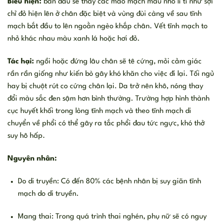
Biểu hiện:
ban đầu sẽ thấy các mao mạch máu nhỏ li ti như sợi
chỉ đỏ hiện lên ở chân đặc biệt và vùng đùi càng về sau tĩnh
mạch bắt đầu to lên ngoằn ngèo khắp chân. Vết tĩnh mạch to
nhỏ khác nhau màu xanh lá hoặc hơi đỏ.
Tác hại:
ngồi hoặc đứng lâu chân sẽ tê cứng, mỏi cảm giác
rần rần giống như kiến bò gây khó khăn cho việc đi lại. Tối ngủ
hay bị chuột rút co cứng chân lại. Da trở nên khô, nóng thay
đổi màu sắc đen sậm hơn bình thường. Trường hợp hình thành
cục huyết khối trong lòng tĩnh mạch và theo tĩnh mạch di
chuyển về phổi có thể gây ra tắc phổi đau tức ngực, khó thở
suy hô hấp.
Nguyên nhân:
Do di truyền: Có đến 80% các bệnh nhân bị suy giãn tĩnh
mạch do di truyền.
Mang thai: Trong quá trình thai nghén, phụ nữ sẽ có nguy